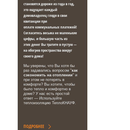
становятся дороже из года в год,
это ощущает каждый
домовладелец глядя в свои
квитанции при
оплате коммунальных платежей!
Согласитесь весьма не маленькие
цифры, и
большую часть
из
этих
денег Вы тратите в пустую
—
на обогрев пространства вокруг
своего дома!
Мы уверены, что Вы хотя бы
раз задавались вопросом "
как
сэкономить на отоплении
" и
при этом не потерять в
комфорте? Вы хотите, чтобы
было тепло и комфортно в
доме? У нас есть простой
ответ — Используйте
теплоизоляцию ТеплоКНАУФ.
ПОДРОБНЕЕ