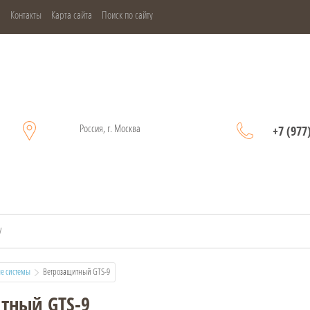
м
Контакты
Карта сайта
Поиск по сайту
Россия, г. Москва
+7 (977
е системы
  Ветрозащитный GTS-9
тный GTS-9