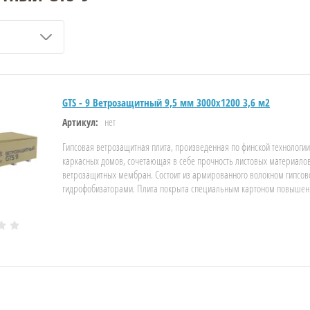
GTS - 9 Ветрозащитный 9,5 мм 3000х1200 3,6 м2
нет
Артикул:
Гипсовая ветрозащитная плита, произведенная по финской технологи
каркасных домов, сочетающая в себе прочность листовых материало
ветрозащитных мембран. Состоит из армированного волокном гипсов
гидрофобизаторами. Плита покрыта специальным картоном повышенн